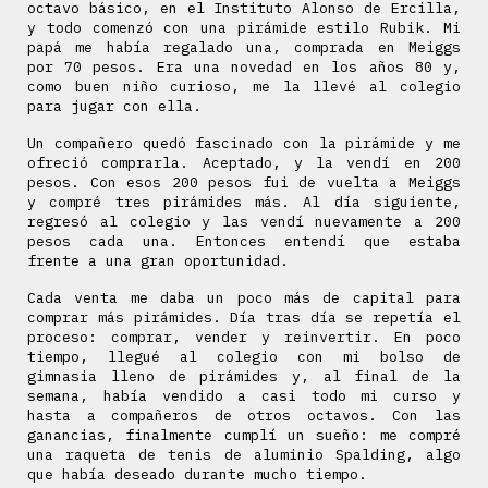
octavo básico, en el Instituto Alonso de Ercilla,
y todo comenzó con una pirámide estilo Rubik. Mi
papá me había regalado una, comprada en Meiggs
por 70 pesos. Era una novedad en los años 80 y,
como buen niño curioso, me la llevé al colegio
para jugar con ella.
Un compañero quedó fascinado con la pirámide y me
ofreció comprarla. Aceptado, y la vendí en 200
pesos. Con esos 200 pesos fui de vuelta a Meiggs
y compré tres pirámides más. Al día siguiente,
regresó al colegio y las vendí nuevamente a 200
pesos cada una. Entonces entendí que estaba
frente a una gran oportunidad.
Cada venta me daba un poco más de capital para
comprar más pirámides. Día tras día se repetía el
proceso: comprar, vender y reinvertir. En poco
tiempo, llegué al colegio con mi bolso de
gimnasia lleno de pirámides y, al final de la
semana, había vendido a casi todo mi curso y
hasta a compañeros de otros octavos. Con las
ganancias, finalmente cumplí un sueño: me compré
una raqueta de tenis de aluminio Spalding, algo
que había deseado durante mucho tiempo.